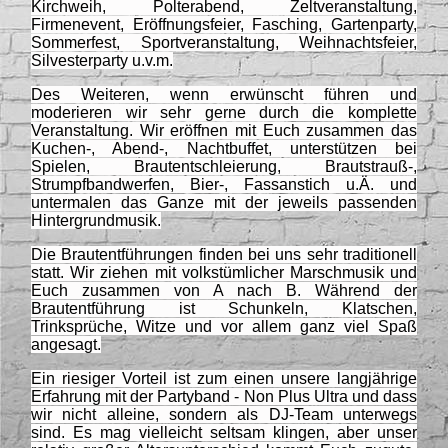
Kirchweih, Polterabend, Zeltveranstaltung,
Firmenevent, Eröffnungsfeier, Fasching, Gartenparty,
Sommerfest, Sportveranstaltung, Weihnachtsfeier,
Silvesterparty u.v.m.
Des Weiteren, wenn erwünscht führen und
moderieren wir sehr gerne durch die komplette
Veranstaltung. Wir eröffnen mit Euch zusammen das
Kuchen-, Abend-, Nachtbuffet, unterstützen bei
Spielen, Brautentschleierung, Brautstrauß-,
Strumpfbandwerfen, Bier-, Fassanstich u.Ä. und
untermalen das Ganze mit der jeweils passenden
Hintergrundmusik.
Die Brautentführungen finden bei uns sehr traditionell
statt. Wir ziehen mit volkstümlicher Marschmusik und
Euch zusammen von A nach B. Während der
Brautentführung ist Schunkeln, Klatschen,
Trinksprüche, Witze und vor allem ganz viel Spaß
angesagt.
Ein riesiger Vorteil ist zum einen unsere langjährige
Erfahrung mit der Partyband - Non Plus Ultra und dass
wir nicht alleine, sondern als DJ-Team unterwegs
sind. Es mag vielleicht seltsam klingen, aber unser