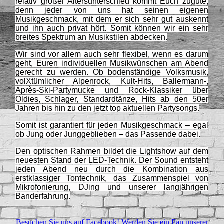
relativ großer Altersunterschied kommt Euch zugute,
denn jeder von uns hat seinen eigenen
Musikgeschmack, mit dem er sich sehr gut auskennt
und ihn auch privat hört. Somit können wir ein sehr
breites Spektrum an Musikstilen abdecken.
Wir sind vor allem auch sehr flexibel, wenn es darum
geht, Euren individuellen Musikwünschen am Abend
gerecht zu werden. Ob bodenständige Volksmusik,
volXtümlicher Alpenrock, Kult-Hits, Ballermann-,
Après-Ski-Partymucke und Rock-Klassiker über
Oldies, Schlager, Standardtänze, Hits ab den 50er
Jahren bis hin zu den jetzt top aktuellen Partysongs.
Somit ist garantiert für jeden Musikgeschmack – egal
ob Jung oder Junggeblieben – das Passende dabei.
Den optischen Rahmen bildet die Lightshow auf dem
neuesten Stand der LED-Technik. Der Sound entsteht
jeden Abend neu durch die Kombination aus
erstklassiger Tontechnik, das Zusammenspiel von
Mikrofonierung, DJing und unserer langjährigen
Banderfahrung.
Besuchen Sie uns auf Facebook! Werden Sie ein Fan unserer