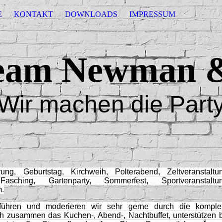
E
KONTAKT
DOWNLOADS
IMPRESSUM
eam Newman & 
Wir machen die Part
ung, Geburtstag, Kirchweih, Polterabend, Zeltveranstaltu
 Fasching, Gartenparty, Sommerfest, Sportveranstaltun
m.
ühren und moderieren wir sehr gerne durch die komplet
ch zusammen das Kuchen-, Abend-, Nachtbuffet, unterstützen 