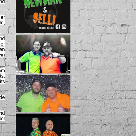
nd
her
n,
und
ber
nen
ein
 am
s,
its
nde
und
iel