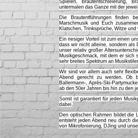
Spielen, Brautentschleierung, Br
untermalen das Ganze mit der jewe
Die Brautentführungen finden bei
Marschmusik und Euch zusammen 
Klatschen, Trinksprüche, Witze und 
Ein riesiger Vorteil ist zum einen u
dass wir nicht alleine, sondern als
unser relativ großer Altersunters
Musikgeschmack, mit dem er sich se
sehr breites Spektrum an Musikstil
Wir sind vor allem auch sehr flex
Abend gerecht zu werden. Ob bod
Ballermann-, Après-Ski-Partymucke
ab den 50er Jahren bis hin zu den je
Somit ist garantiert für jeden Mu
dabei.
Den optischen Rahmen bildet die 
entsteht jeden Abend neu durch di
von Mikrofonierung, DJing und unse