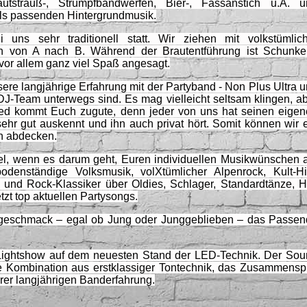
autstrauß-, Strumpfbandwerfen, Bier-, Fassanstich u.Ä. u
ils passenden Hintergrundmusik.
 uns sehr traditionell statt. Wir ziehen mit volkstümlic
von A nach B. Während der Brautentführung ist Schunkel
vor allem ganz viel Spaß angesagt.
nsere langjährige Erfahrung mit der Partyband - Non Plus Ultra 
 DJ-Team unterwegs sind. Es mag vielleicht seltsam klingen, a
chied kommt Euch zugute, denn jeder von uns hat seinen eige
hr gut auskennt und ihn auch privat hört. Somit können wir 
en abdecken.
ibel, wenn es darum geht, Euren individuellen Musikwünschen
enständige Volksmusik, volXtümlicher Alpenrock, Kult-Hit
 und Rock-Klassiker über Oldies, Schlager, Standardtänze, H
tzt top aktuellen Partysongs.
sikgeschmack – egal ob Jung oder Junggeblieben – das Passe
Lightshow auf dem neuesten Stand der LED-Technik. Der So
e Kombination aus erstklassiger Tontechnik, das Zusammensp
rer langjährigen Banderfahrung.