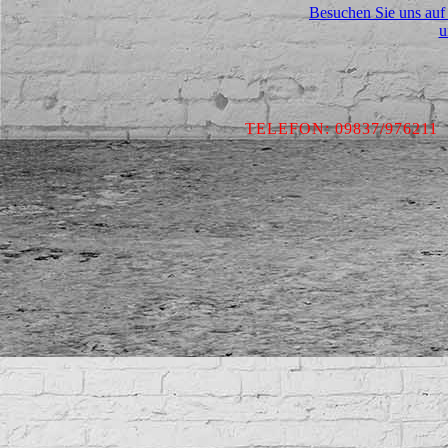
Besuchen Sie uns auf
u
TELEFON: 09837/97621