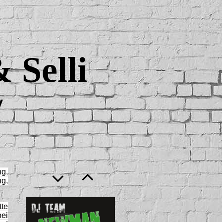
Selli
y
ng,
g,
te
bei